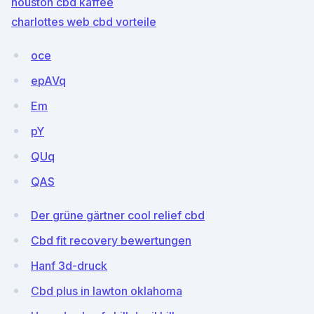
houston cbd kaffee
charlottes web cbd vorteile
oce
epAVq
Em
pY
QUq
QAS
Der grüne gärtner cool relief cbd
Cbd fit recovery bewertungen
Hanf 3d-druck
Cbd plus in lawton oklahoma