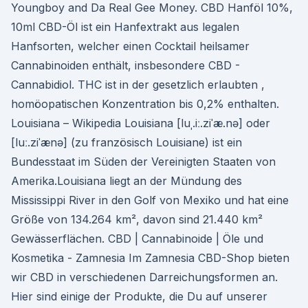
Youngboy and Da Real Gee Money. CBD Hanföl 10%,
10ml CBD-Öl ist ein Hanfextrakt aus legalen
Hanfsorten, welcher einen Cocktail heilsamer
Cannabinoiden enthält, insbesondere CBD -
Cannabidiol. THC ist in der gesetzlich erlaubten ,
homöopatischen Konzentration bis 0,2% enthalten.
Louisiana – Wikipedia Louisiana [luˌ.iː.ziˈæ.nə] oder
[luː.ziˈænə] (zu französisch Louisiane) ist ein
Bundesstaat im Süden der Vereinigten Staaten von
Amerika.Louisiana liegt an der Mündung des
Mississippi River in den Golf von Mexiko und hat eine
Größe von 134.264 km², davon sind 21.440 km²
Gewässerflächen. CBD | Cannabinoide | Öle und
Kosmetika - Zamnesia Im Zamnesia CBD-Shop bieten
wir CBD in verschiedenen Darreichungsformen an.
Hier sind einige der Produkte, die Du auf unserer