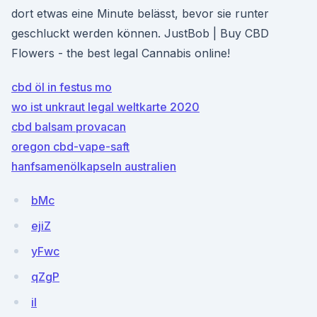
dort etwas eine Minute belässt, bevor sie runter
geschluckt werden können. JustBob | Buy CBD
Flowers - the best legal Cannabis online!
cbd öl in festus mo
wo ist unkraut legal weltkarte 2020
cbd balsam provacan
oregon cbd-vape-saft
hanfsamenölkapseln australien
bMc
ejiZ
yFwc
qZgP
il